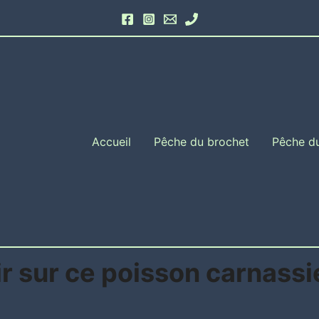
Accueil
Pêche du brochet
Pêche d
oir sur ce poisson carnas